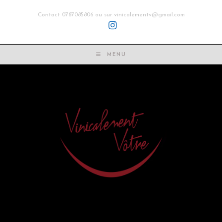
Contact 0787085806 ou sur vinicalementv@gmail.com
MENU