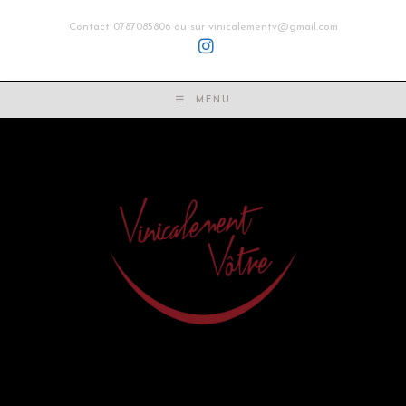
Contact 0787085806 ou sur vinicalementv@gmail.com
MENU