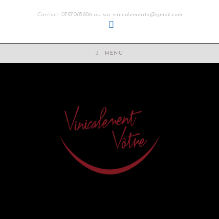
Contact 0787085806 ou sur vinicalementv@gmail.com
MENU