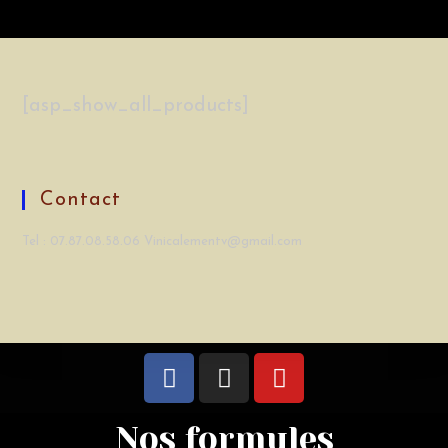
[asp_show_all_products]
Contact
Tel : 07.87.08.58.06 Vinicalementv@gmail.com
Nos formules