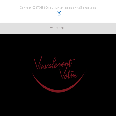
Contact 0787085806 ou sur vinicalementv@gmail.com
MENU